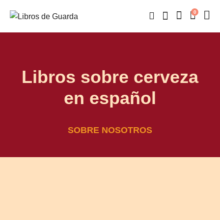
0
Libros sobre cerveza
en español
SOBRE NOSOTROS
¡Cerveza para rato! (Guillermo
Herrera, Salva Villacreces & José